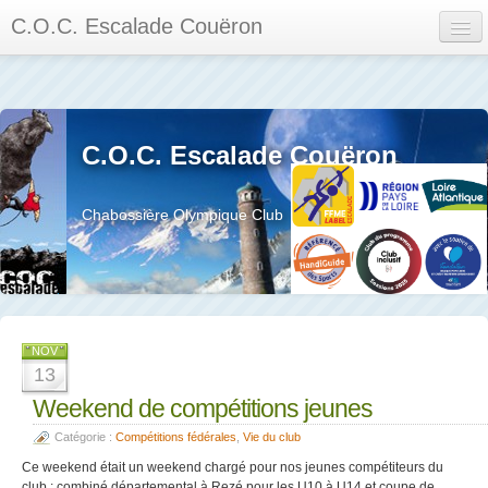
C.O.C. Escalade Couëron
Mon Espace
Calendrier des événements et des compétitions
C.O.C. Escalade Couëron
Les membres
Les séances
Chabossière Olympique Club
Privée
La salle et le mur
Assemblée générales et réglement interieur
NOV
13
Weekend de compétitions jeunes
Catégorie :
Compétitions fédérales
,
Vie du club
?
Ce weekend était un weekend chargé pour nos jeunes compétiteurs du
club : combiné départemental à Rezé pour les U10 à U14 et coupe de