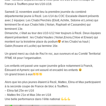
France à Toufflers pour les U16-U18.
Samedi 11 novembre avait lieu la première journée du combiné
départemental jeune à Rezé. Les U14 du COC Escalade étaient présents
avec 2 équipes: Les Chabs’Perchés (Eliott, Achille, Sidoine et Lorine) qui
terminent 5e et aux Chabs’Istis ( Nolan, Raphaël et Cassandre) qui
terminent 13e.
Dimanche, c’était au tour des U10-U12 hier toujours à Rezé. Deux équipes
étaient présentent : les Chabs’Hautes ( Nolan,Enora,Chloe et Erwan) qui
montent sur la troisième place du podium
et les Chabs’va haut (
Gabin,Roxane et Lucille) qui termine 16e.
Un grand merci au club de Rez’in roc, aux ouvreurs et au Comité Territorial
FFME 44 pour l’organisation.
Les enfants ont passé une super journée grâce notamment à Franck,
Édouard et Aymeric qui ont assuré et encadré les enfants
Un grand bravo à eux
Alors que les plus jeunes étaient à Rezé, Matteo, Elina et Max participaient
à la seconde coupe de France de bloc à Toufflers.
– Elina fait 25e en U16
– Matteo fini 21e et Max 34e en U18
Une belle performance dans l’élite national