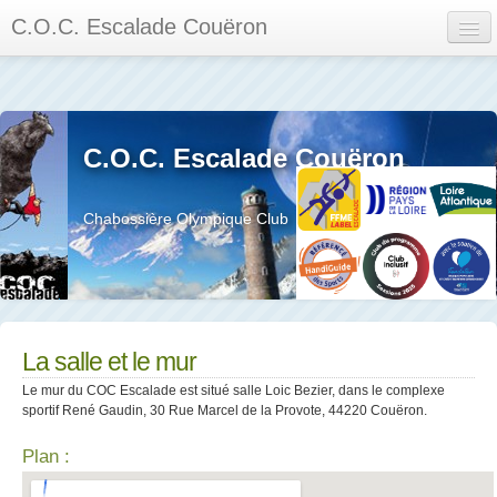
C.O.C. Escalade Couëron
Mon Espace
Calendrier des événements et des compétitions
C.O.C. Escalade Couëron
Les membres
Les séances
Chabossière Olympique Club
Privée
La salle et le mur
Assemblée générales et réglement interieur
La salle et le mur
Le mur du COC Escalade est situé salle Loic Bezier, dans le complexe
sportif René Gaudin, 30 Rue Marcel de la Provote, 44220 Couëron.
Plan :
?