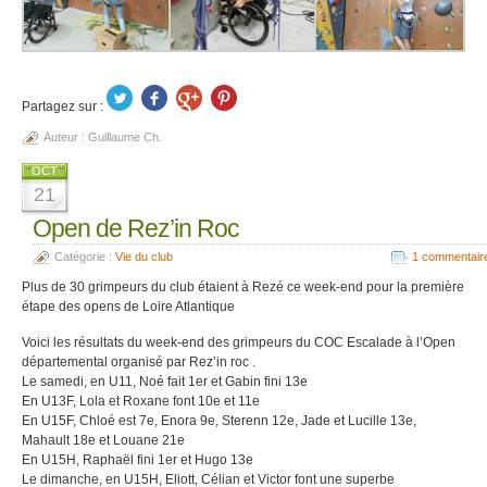
Partagez sur :
Auteur :
Guillaume Ch.
OCT
21
Open de Rez’in Roc
Catégorie :
Vie du club
1 commentair
Plus de 30 grimpeurs du club étaient à Rezé ce week-end pour la première
étape des opens de Loire Atlantique
Voici les résultats du week-end des grimpeurs du COC Escalade à l’Open
départemental organisé par Rez’in roc .
Le samedi, en U11, Noé fait 1er et Gabin fini 13e
En U13F, Lola et Roxane font 10e et 11e
En U15F, Chloé est 7e, Enora 9e, Sterenn 12e, Jade et Lucille 13e,
Mahault 18e et Louane 21e
En U15H, Raphaël fini 1er et Hugo 13e
Le dimanche, en U15H, Eliott, Célian et Victor font une superbe