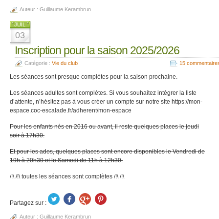
Auteur :
Guillaume Kerambrun
JUIL
03
Inscription pour la saison 2025/2026
Catégorie :
Vie du club
15 commentaire
Les séances sont presque complètes pour la saison prochaine.
Les séances adultes sont complètes. Si vous souhaitez intégrer la liste
d’attente, n’hésitez pas à vous créer un compte sur notre site https://mon-
espace.coc-escalade.fr/adherent/mon-espace
Pour les enfants nés en 2016 ou avant, il reste quelques places le jeudi
soir à 17h30.
Et pour les ados, quelques places sont encore disponibles le Vendredi de
19h à 20h30 et le Samedi de 11h à 12h30.
/!\ /!\ toutes les séances sont complètes /!\ /!\
Partagez sur :
Auteur :
Guillaume Kerambrun