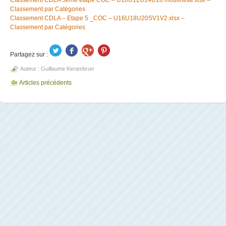
Classement CDLA 5ème étape COC – U10U12U14U16 moulinette.xlsx –
Classement par Catégories
Classement CDLA – Etape 5 _COC – U16U18U20SV1V2.xlsx –
Classement par Catégories
Partagez sur :
Auteur :
Guillaume Kerambrun
Articles précédents