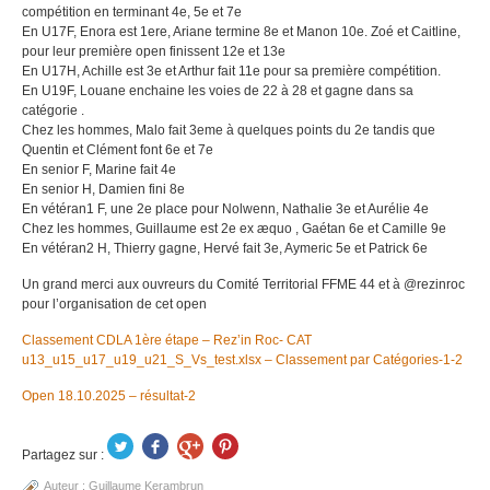
compétition en terminant 4e, 5e et 7e
En U17F, Enora est 1ere, Ariane termine 8e et Manon 10e. Zoé et Caitline,
pour leur première open finissent 12e et 13e
En U17H, Achille est 3e et Arthur fait 11e pour sa première compétition.
En U19F, Louane enchaine les voies de 22 à 28 et gagne dans sa
catégorie .
Chez les hommes, Malo fait 3eme à quelques points du 2e tandis que
Quentin et Clément font 6e et 7e
En senior F, Marine fait 4e
En senior H, Damien fini 8e
En vétéran1 F, une 2e place pour Nolwenn, Nathalie 3e et Aurélie 4e
Chez les hommes, Guillaume est 2e ex æquo , Gaétan 6e et Camille 9e
En vétéran2 H, Thierry gagne, Hervé fait 3e, Aymeric 5e et Patrick 6e
Un grand merci aux ouvreurs du Comité Territorial FFME 44 et à @rezinroc
pour l’organisation de cet open
Classement CDLA 1ère étape – Rez’in Roc- CAT
u13_u15_u17_u19_u21_S_Vs_test.xlsx – Classement par Catégories-1-2
Open 18.10.2025 – résultat-2
Partagez sur :
Auteur :
Guillaume Kerambrun