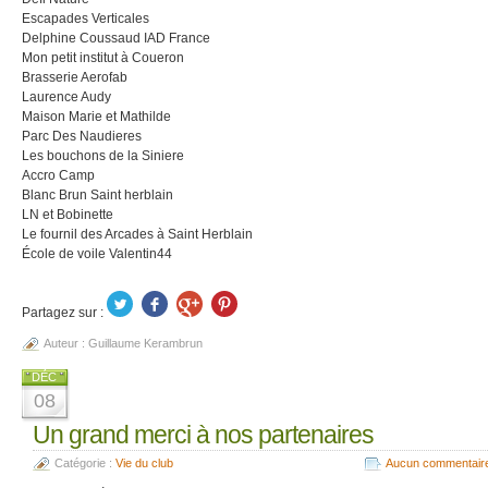
Escapades Verticales
Delphine Coussaud IAD France
Mon petit institut à Coueron
Brasserie Aerofab
Laurence Audy
Maison Marie et Mathilde
Parc Des Naudieres
Les bouchons de la Siniere
Accro Camp
Blanc Brun Saint herblain
LN et Bobinette
Le fournil des Arcades à Saint Herblain
École de voile Valentin44
Partagez sur :
Auteur :
Guillaume Kerambrun
DÉC
08
Un grand merci à nos partenaires
Catégorie :
Vie du club
Aucun commentair