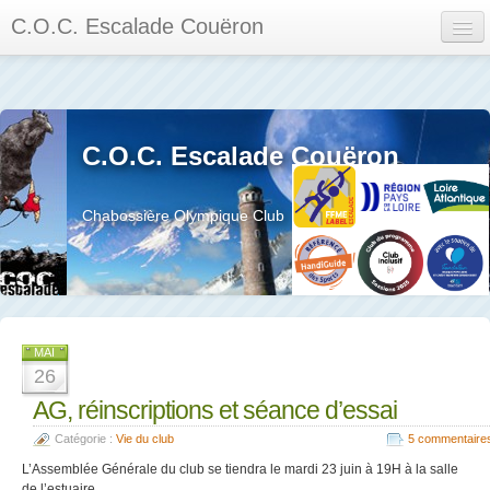
C.O.C. Escalade Couëron
Mon Espace
Calendrier des événements et des compétitions
C.O.C. Escalade Couëron
Les membres
Les séances
Chabossière Olympique Club
Privée
La salle et le mur
Assemblée générales et réglement interieur
MAI
26
AG, réinscriptions et séance d’essai
Catégorie :
Vie du club
5 commentaire
?
L’Assemblée Générale du club se tiendra le mardi 23 juin à 19H à la salle
de l’estuaire.