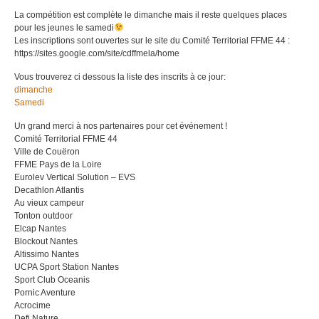
La compétition est complète le dimanche mais il reste quelques places
pour les jeunes le samedi
Les inscriptions sont ouvertes sur le site du Comité Territorial FFME 44 :
https://sites.google.com/site/cdffmela/home
Vous trouverez ci dessous la liste des inscrits à ce jour:
dimanche
Samedi
Un grand merci à nos partenaires pour cet événement !
Comité Territorial FFME 44
Ville de Couëron
FFME Pays de la Loire
Eurolev Vertical Solution – EVS
Decathlon Atlantis
Au vieux campeur
Tonton outdoor
Elcap Nantes
Blockout Nantes
Altissimo Nantes
UCPA Sport Station Nantes
Sport Club Oceanis
Pornic Aventure
Acrocime
Defi Nature