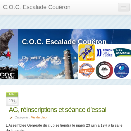
C.O.C. Escalade Couëron
Mon Espace
Calendrier des événements et des compétitions
C.O.C. Escalade Couëron
Les membres
Les séances
Chabossière Olympique Club
Privée
La salle et le mur
Assemblée générales et réglement interieur
MAI
26
AG, réinscriptions et séance d’essai
Catégorie :
Vie du club
?
L’Assemblée Générale du club se tiendra le mardi 23 juin à 19H à la salle
de l’estuaire.