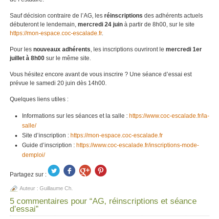
Sauf décision contraire de l’AG, les
réinscriptions
des adhérents actuels
débuteront le lendemain,
mercredi 24 juin
à partir de 8h00, sur le site
https://mon-espace.coc-escalade.fr
.
Pour les
nouveaux adhérents
, les inscriptions ouvriront le
mercredi 1er
juillet à 8h00
sur le même site.
Vous hésitez encore avant de vous inscrire ? Une séance d’essai est
prévue le samedi 20 juin dès 14h00.
Quelques liens utiles :
Informations sur les séances et la salle :
https://www.coc-escalade.fr/la-
salle/
Site d’inscription :
https://mon-espace.coc-escalade.fr
Guide d’inscription :
https://www.coc-escalade.fr/inscriptions-mode-
demploi/
Partagez sur :
Auteur :
Guillaume Ch.
5 commentaires pour “AG, réinscriptions et séance
d’essai”