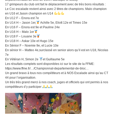
17 grimpeurs du club ont fait le déplacement avec de très bons résultats :
Le Coc escalade revient ainsi avec 2 titres de champions. Malo champion
en U16 et Jason champion en U14
En U12 F – Enora est 7e
En U14 H – Jason 1er,
Achille 5e, Eliott 12e et Timeo 15e
En U16 F – Enora est 9e et Pauline 24e
En U16 H – Malo 1er
En U18 F – Louane 3e
En U18 H – Askar 10e et Hugo 15e
En Sénior F – Noemie 9e, et Lucie 10e
En sénior H – Matteo 4e,surclassé en senior alors qu’il est en U18, Nicolas
7e
En Vétéran H, Simon 2e
et Guillaume 5e
Les résultats complets sont disponibles ici sur le site de la FFME:
https://www.ffme.fr/…/Championnat-departemental-de-bloc…
Un grand bravo à tous nos compétiteurs et à NOS Escalade ainsi qu’au CT
44 pour l’organisation.
Un très très grand merci à nos coach, juges et officiels qui ont permis à nos
compétiteurs d’y participer