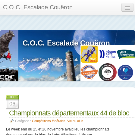
C.O.C. Escalade Couëron
Mon Espace
Calendrier des événements et des compétitions
C.O.C. Escalade Couëron
Les membres
Les séances
Chabossière Olympique Club
Privée
La salle et le mur
Assemblée générales et réglement interieur
DÉC
06
Championnats départementaux 44 de bloc
Catégorie :
Compétitions fédérales
,
Vie du club
?
Le week end du 25 et 26 novembre avait lieu les championnats
départementaux de bloc de Loire Atlantique à Nozay.