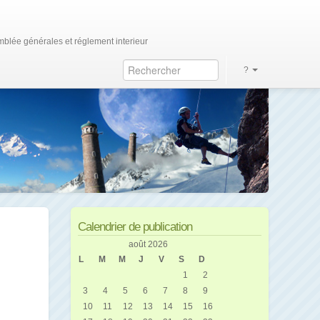
blée générales et réglement interieur
?
Calendrier de publication
août 2026
L
M
M
J
V
S
D
1
2
3
4
5
6
7
8
9
10
11
12
13
14
15
16