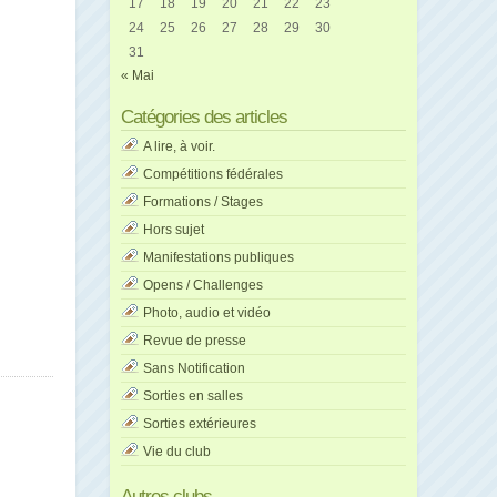
17
18
19
20
21
22
23
24
25
26
27
28
29
30
31
« Mai
Catégories des articles
A lire, à voir.
Compétitions fédérales
Formations / Stages
Hors sujet
Manifestations publiques
Opens / Challenges
Photo, audio et vidéo
Revue de presse
Sans Notification
Sorties en salles
Sorties extérieures
Vie du club
Autres clubs