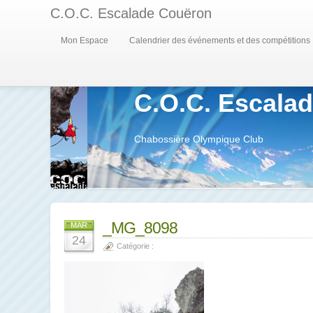
C.O.C. Escalade Couëron
Mon Espace
Calendrier des événements et des compétitions
C.O.C. Escala
Chabossière Olympique Club
_MG_8098
MAR
24
Catégorie :