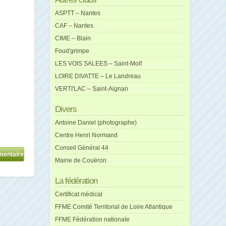
ASPTT – Nantes
CAF – Nantes
CIME – Blain
Foud'grimpe
LES VOIS SALEES – Saint-Molf
LOIRE DIVATTE – Le Landreau
VERTI'LAC – Saint-Aignan
Divers
Antoine Daniel (photographe)
Centre Henri Normand
Conseil Général 44
Mairie de Couëron
La fédération
Certificat médical
FFME Comité Territorial de Loire Atlantique
FFME Fédération nationale