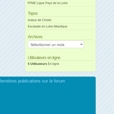
FFME Ligue Pays de la Loire
Topos
Autour de Cholet
Escalade en Loire Atlantique
Archives
Archives
Utilisateurs en ligne
5 Utilisateurs
En ligne
Dernières publications sur le forum