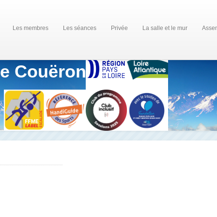
Les membres
Les séances
Privée
La salle et le mur
Assem
de Couëron