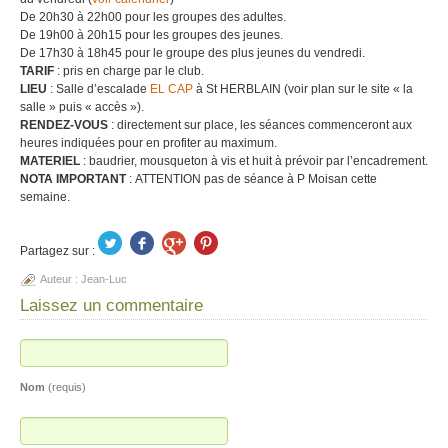
De 20h30 à 22h00 pour les groupes des adultes.
De 19h00 à 20h15 pour les groupes des jeunes.
De 17h30 à 18h45 pour le groupe des plus jeunes du vendredi.
TARIF
: pris en charge par le club.
LIEU
: Salle d’escalade
EL CAP
à St HERBLAIN (voir plan sur le site « la
salle » puis « accès »).
RENDEZ-VOUS
: directement sur place, les séances commenceront aux
heures indiquées pour en profiter au maximum.
MATERIEL
: baudrier, mousqueton à vis et huit à prévoir par l’encadrement.
NOTA IMPORTANT
: ATTENTION pas de séance à P Moisan cette
semaine.
Partagez sur :
Auteur :
Jean-Luc
Laissez un commentaire
Nom
(requis)