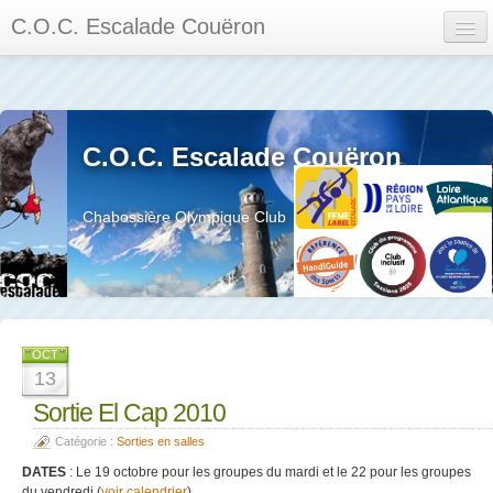
C.O.C. Escalade Couëron
Mon Espace
Calendrier des événements et des compétitions
C.O.C. Escalade Couëron
Les membres
Les séances
Chabossière Olympique Club
Privée
La salle et le mur
Assemblée générales et réglement interieur
OCT
13
Sortie El Cap 2010
Catégorie :
Sorties en salles
?
DATES
: Le 19 octobre pour les groupes du mardi et le 22 pour les groupes
du vendredi (
voir calendrier
)