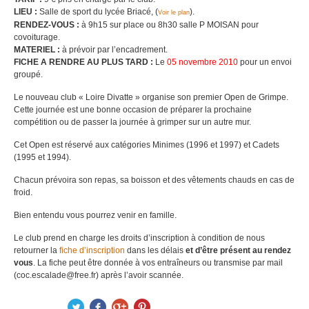
LIEU :
Salle de sport du lycée Briacé, (
).
Voir le plan
RENDEZ-VOUS :
à 9h15 sur place ou 8h30 salle P MOISAN pour
covoiturage.
MATERIEL :
à prévoir par l’encadrement.
FICHE A RENDRE AU PLUS TARD :
Le
05 novembre 2010
pour un envoi
groupé.
Le nouveau club « Loire Divatte » organise son premier Open de Grimpe.
Cette journée est une bonne occasion de préparer la prochaine
compétition ou de passer la journée à grimper sur un autre mur.
Cet Open est réservé aux catégories Minimes (1996 et 1997) et Cadets
(1995 et 1994).
Chacun prévoira son repas, sa boisson et des vêtements chauds en cas de
froid.
Bien entendu vous pourrez venir en famille.
Le club prend en charge les droits d’inscription à condition de nous
retourner la
fiche d’inscription
dans les délais
et d’être présent au rendez
vous
. La fiche peut être donnée à vos entraîneurs ou transmise par mail
(coc.escalade@free.fr) après l’avoir scannée.