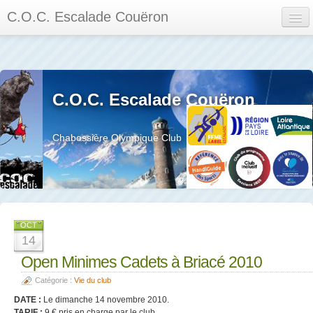
C.O.C. Escalade Couëron
Mon Espace
Calendrier des événements et des compétitions
C.O.C. Escalade Couëron
Les membres
Les séances
Chabossière Olympique Club
Privée
La salle et le mur
Assemblée générales et réglement interieur
OCT
14
Open Minimes Cadets à Briacé 2010
Catégorie :
Vie du club
?
DATE :
Le dimanche 14 novembre 2010.
TARIF :
9 € pris en charge par le club.