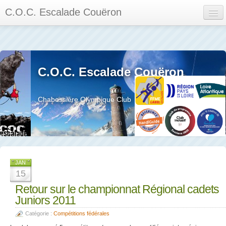
C.O.C. Escalade Couëron
Mon Espace
Calendrier des événements et des compétitions
C.O.C. Escalade Couëron
Les membres
Les séances
Chabossière Olympique Club
Privée
La salle et le mur
Assemblée générales et réglement interieur
JAN
15
Retour sur le championnat Régional cadets
Juniors 2011
?
Catégorie :
Compétitions fédérales