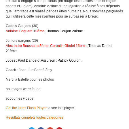
Le club a engagé 5 compétiteurs (en rouge les qualifiés en inter région
cadets et juniors), Antoine victime d’une injustice a réalisé à ses dépends
que l’arbitrage est réalisé par des êtres humains. Nous sommes perçuadés
qu’il utilisera cette mésaventure pour se surpasser à Dreux.
Cadets Garçons (30)
Antoine Coquard 10ème
,
Thomas Goujon 20ème
.
Juniors garçons (29)
Alexandre Bousseau 5ème,
Corentin Glédel 16ème,
Thomas Daniel
21ème
.
Juges : Paul Dandelot Assureur : Patrick Goujon.
Coach : Jean-Luc Barthélémy.
Merci à Estelle pour les photos
no images were found
et pour les vidéos
Get the latest Flash Player
to see this player.
Résultats complets toutes catégories