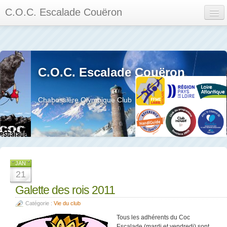
C.O.C. Escalade Couëron
Mon Espace
Calendrier des événements et des compétitions
C.O.C. Escalade Couëron
Les membres
Les séances
Chabossière Olympique Club
Privée
La salle et le mur
Assemblée générales et réglement interieur
JAN
21
Galette des rois 2011
Catégorie :
Vie du club
?
Tous les adhérents du Coc
Escalade (mardi et vendredi) sont