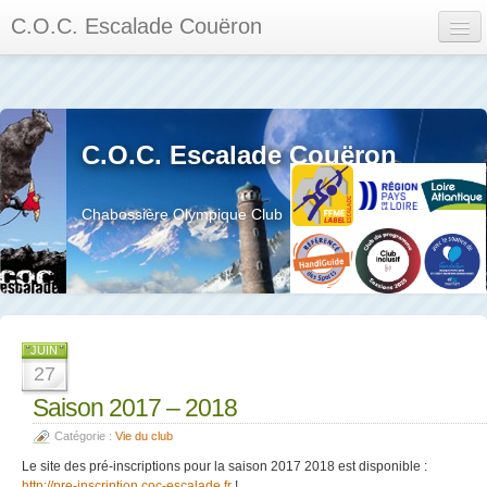
C.O.C. Escalade Couëron
Mon Espace
Calendrier des événements et des compétitions
C.O.C. Escalade Couëron
Les membres
Les séances
Chabossière Olympique Club
Privée
La salle et le mur
Assemblée générales et réglement interieur
JUIN
27
Saison 2017 – 2018
Catégorie :
Vie du club
?
Le site des pré-inscriptions pour la saison 2017 2018 est disponible :
http://pre-inscription.coc-escalade.fr
!