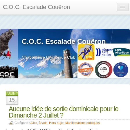
C.O.C. Escalade Couëron
Mon Espace
Calendrier des événements et des compétitions
C.O.C. Escalade Couëron
Les membres
Les séances
Chabossière Olympique Club
Privée
La salle et le mur
Assemblée générales et réglement interieur
JUIN
15
Aucune idée de sortie dominicale pour le
Dimanche 2 Juillet ?
?
Catégorie :
A lire, à voir.
,
Hors sujet
,
Manifestations publiques