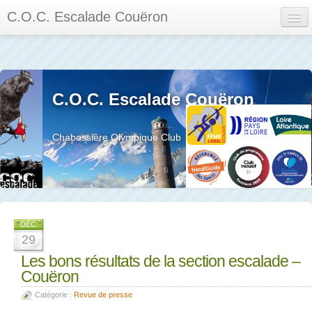
C.O.C. Escalade Couëron
Mon Espace
Calendrier des événements et des compétitions
C.O.C. Escalade Couëron
Les membres
Les séances
Chabossière Olympique Club
Privée
La salle et le mur
Assemblée générales et réglement interieur
DÉC
29
Les bons résultats de la section escalade –
Couëron
?
Catégorie :
Revue de presse