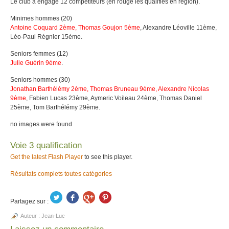
Le club a engagé 12 compétiteurs (en rouge les qualifiés en région).
Minimes hommes (20)
Antoine Coquard 2ème, Thomas Goujon 5ème
, Alexandre Léoville 11ème,
Léo-Paul Régnier 15ème.
Seniors femmes (12)
Julie Guérin 9ème
.
Seniors hommes (30)
Jonathan Barthélémy 2ème, Thomas Bruneau 9ème, Alexandre Nicolas
9ème
, Fabien Lucas 23ème, Aymeric Voileau 24ème, Thomas Daniel
25ème, Tom Barthélémy 29ème.
no images were found
Voie 3 qualification
Get the latest Flash Player
to see this player.
Résultats complets toutes catégories
Partagez sur :
Auteur :
Jean-Luc