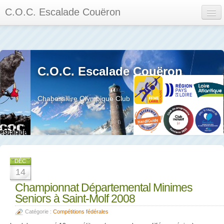
C.O.C. Escalade Couëron
Mon Espace
Calendrier des événements et des compétitions
C.O.C. Escalade Couëron
Les membres
Les séances
Chabossière Olympique Club
Privée
La salle et le mur
Assemblée générales et réglement interieur
DÉC
14
Championnat Départemental Minimes
Seniors à Saint-Molf 2008
?
Catégorie :
Compétitions fédérales