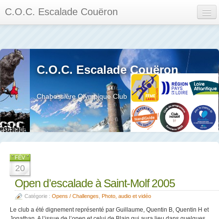
C.O.C. Escalade Couëron
Mon Espace
Calendrier des événements et des compétitions
C.O.C. Escalade Couëron
Les membres
Les séances
Chabossière Olympique Club
Privée
La salle et le mur
Assemblée générales et réglement interieur
FÉV
20
Open d’escalade à Saint-Molf 2005
Catégorie :
Opens / Challenges
,
Photo, audio et vidéo
?
Le club a été dignement représenté par Guillaume, Quentin B, Quentin H et
Jonathan. A l’issue de l’open et celui de Blain qui aura lieu dans quelques