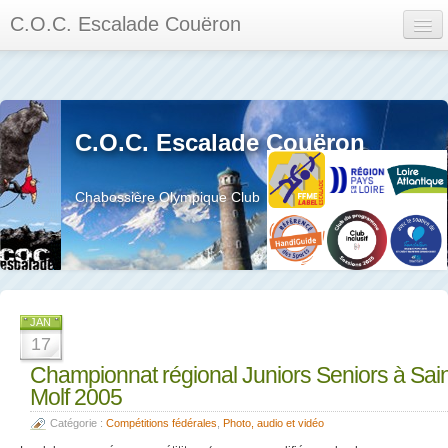
C.O.C. Escalade Couëron
Mon Espace
Calendrier des événements et des compétitions
C.O.C. Escalade Couëron
Les membres
Les séances
Chabossière Olympique Club
Privée
La salle et le mur
Assemblée générales et réglement interieur
JAN
17
Championnat régional Juniors Seniors à Sai
Molf 2005
?
Catégorie :
Compétitions fédérales
,
Photo, audio et vidéo