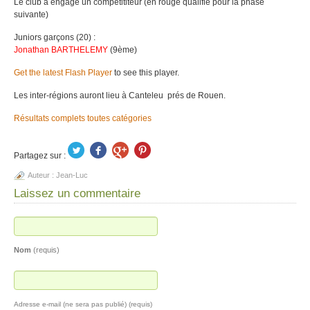
Le club a engagé un compétititeur (en rouge qualifié pour la phase
suivante)
Juniors garçons (20) :
Jonathan BARTHELEMY
(9ème)
Get the latest Flash Player
to see this player.
Les inter-régions auront lieu à Canteleu prés de Rouen.
Résultats complets toutes catégories
Partagez sur :
Auteur :
Jean-Luc
Laissez un commentaire
Nom
(requis)
Adresse e-mail (ne sera pas publié) (requis)