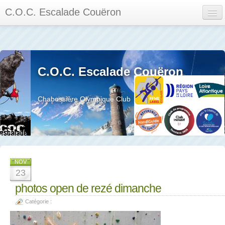
C.O.C. Escalade Couëron
Mon Espace
Calendrier des événements et des compétitions
C.O.C. Escalade Couëron
Les membres
Les séances
Chabossière Olympique Club
Privée
La salle et le mur
Assemblée générales et réglement interieur
NOV
23
photos open de rezé dimanche
Catégorie :
?