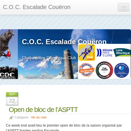
C.O.C. Escalade Couëron
Mon Espace
Calendrier des événements et des compétitions
C.O.C. Escalade Couëron
Les membres
Les séances
Chabossière Olympique Club
Privée
La salle et le mur
Assemblée générales et réglement interieur
SEP
22
Open de bloc de l’ASPTT
Catégorie :
Vie du club
?
Ce week end avait lieu le premier open de bloc de la saison organisé par
l’ASPTT Nantes section Escalade.