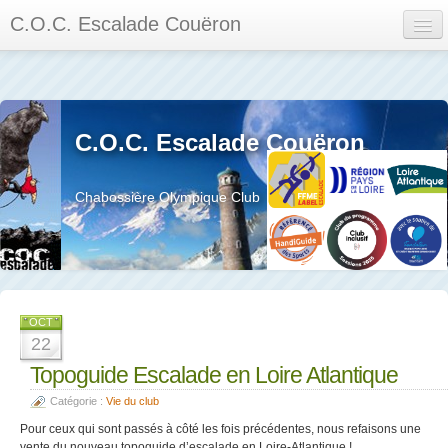
C.O.C. Escalade Couëron
Mon Espace
Calendrier des événements et des compétitions
C.O.C. Escalade Couëron
Les membres
Les séances
Chabossière Olympique Club
Privée
La salle et le mur
Assemblée générales et réglement interieur
OCT
22
Topoguide Escalade en Loire Atlantique
Catégorie :
Vie du club
?
Pour ceux qui sont passés à côté les fois précédentes, nous refaisons une
vente du nouveau topoguide d’escalade en Loire-Atlantique !