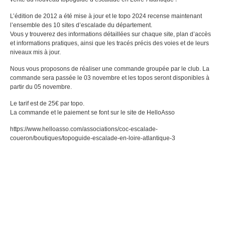
L’édition de 2012 a été mise à jour et le topo 2024 recense maintenant
l’ensemble des 10 sites d’escalade du département.
Vous y trouverez des informations détaillées sur chaque site, plan d’accès
et informations pratiques, ainsi que les tracés précis des voies et de leurs
niveaux mis à jour.
Nous vous proposons de réaliser une commande groupée par le club. La
commande sera passée le 03 novembre et les topos seront disponibles à
partir du 05 novembre.
Le tarif est de 25€ par topo.
La commande et le paiement se font sur le site de HelloAsso
https://www.helloasso.com/associations/coc-escalade-
coueron/boutiques/topoguide-escalade-en-loire-atlantique-3