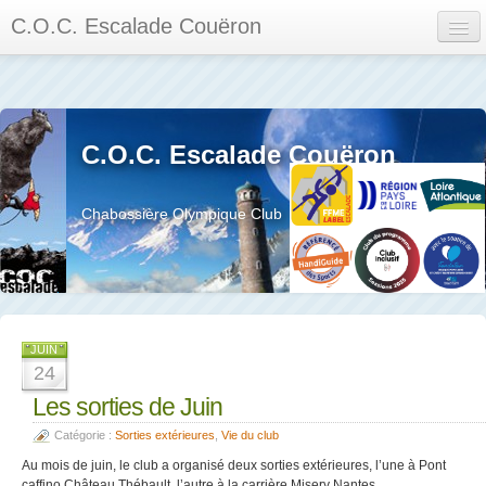
C.O.C. Escalade Couëron
Mon Espace
Calendrier des événements et des compétitions
C.O.C. Escalade Couëron
Les membres
Les séances
Chabossière Olympique Club
Privée
La salle et le mur
Assemblée générales et réglement interieur
JUIN
24
Les sorties de Juin
Catégorie :
Sorties extérieures
,
Vie du club
?
Au mois de juin, le club a organisé deux sorties extérieures, l’une à Pont
caffino Château Thébault, l’autre à la carrière Misery Nantes.