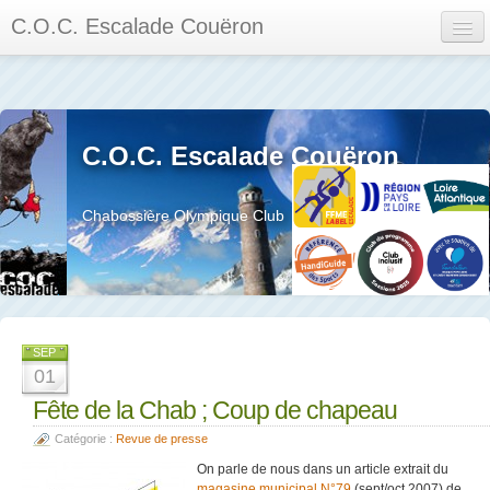
C.O.C. Escalade Couëron
Mon Espace
Calendrier des événements et des compétitions
C.O.C. Escalade Couëron
Les membres
Les séances
Chabossière Olympique Club
Privée
La salle et le mur
Assemblée générales et réglement interieur
SEP
01
Fête de la Chab ; Coup de chapeau
Catégorie :
Revue de presse
?
On parle de nous dans un article extrait du
magasine municipal N°79
(sept/oct 2007) de