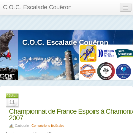
C.O.C. Escalade Couëron
Mon Espace
Calendrier des événements et des compétitions
C.O.C. Escalade Couëron
Les membres
Les séances
Chabossière Olympique Club
Privée
La salle et le mur
Assemblée générales et réglement interieur
JUIL
11
Championnat de France Espoirs à Chamoni
2007
?
Catégorie :
Compétitions fédérales