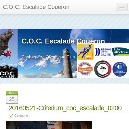
C.O.C. Escalade Couëron
Mon Espace
Calendrier des événements et des compétitions
C.O.C. Escalade Couëron
Les membres
Les séances
Chabossière Olympique Club
Privée
La salle et le mur
Assemblée générales et réglement interieur
MAI
25
20160521-Criterium_coc_escalade_0200
Catégorie :
?