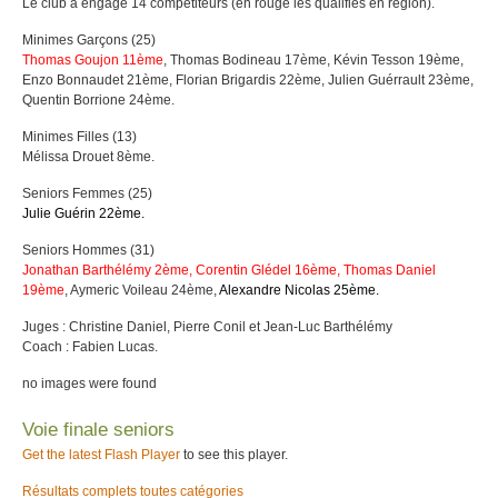
Le club a engagé 14 compétiteurs (en rouge les qualifiés en région).
Minimes Garçons (25)
Thomas Goujon 11ème
, Thomas Bodineau 17ème, Kévin Tesson 19ème,
Enzo Bonnaudet 21ème, Florian Brigardis 22ème, Julien Guérrault 23ème,
Quentin Borrione 24ème.
Minimes Filles (13)
Mélissa Drouet 8ème.
Seniors Femmes (25)
Julie Guérin 22ème
.
Seniors Hommes (31)
Jonathan Barthélémy 2ème, Corentin Glédel 16ème,
Thomas Daniel
19ème
, Aymeric Voileau 24ème,
Alexandre Nicolas 25ème.
Juges : Christine Daniel, Pierre Conil et Jean-Luc Barthélémy
Coach : Fabien Lucas.
no images were found
Voie finale seniors
Get the latest Flash Player
to see this player.
Résultats complets toutes catégories