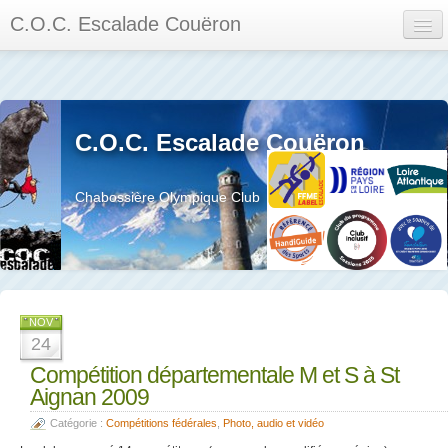
C.O.C. Escalade Couëron
Mon Espace
Calendrier des événements et des compétitions
C.O.C. Escalade Couëron
Les membres
Les séances
Chabossière Olympique Club
Privée
La salle et le mur
Assemblée générales et réglement interieur
NOV
24
Compétition départementale M et S à St
Aignan 2009
?
Catégorie :
Compétitions fédérales
,
Photo, audio et vidéo