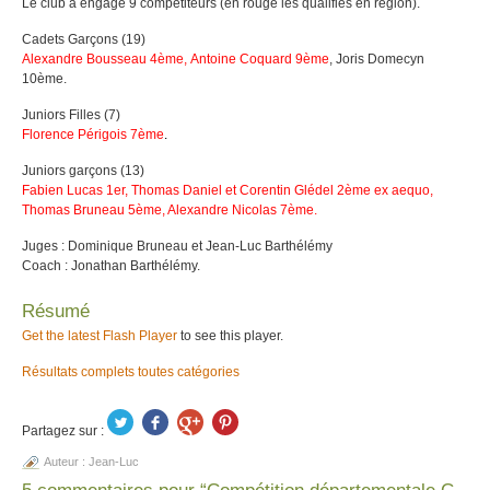
Le club a engagé 9 compétiteurs (en rouge les qualifiés en région).
Cadets Garçons (19)
Alexandre Bousseau 4ème
, Antoine Coquard 9ème
, Joris Domecyn
10ème.
Juniors Filles (7)
Florence Périgois 7ème
.
Juniors garçons (13)
Fabien Lucas 1er,
Thomas Daniel et Corentin Glédel 2ème ex aequo
,
Thomas Bruneau 5ème,
Alexandre Nicolas 7ème.
Juges : Dominique Bruneau et Jean-Luc Barthélémy
Coach : Jonathan Barthélémy.
Résumé
Get the latest Flash Player
to see this player.
Résultats complets toutes catégories
Partagez sur :
Auteur :
Jean-Luc