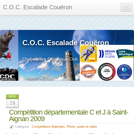
C.O.C. Escalade Couëron
Mon Espace
Calendrier des événements et des compétitions
C.O.C. Escalade Couëron
Les membres
Les séances
Chabossière Olympique Club
Privée
La salle et le mur
Assemblée générales et réglement interieur
NOV
29
Compétition départementale C et J à Saint-
Aignan 2009
?
Catégorie :
Compétitions fédérales
,
Photo, audio et vidéo