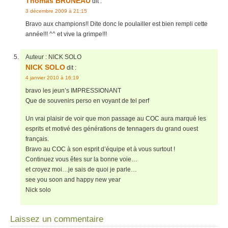
Thomas BRUNEAU
dit :
3 décembre 2009 à 21:15
Bravo aux champions!! Dite donc le poulailler est bien rempli cette
année!!! ^^ et vive la grimpe!!!
Auteur :
NICK SOLO
NICK SOLO
dit :
4 janvier 2010 à 16:19
bravo les jeun’s IMPRESSIONANT
Que de souvenirs perso en voyant de tel perf
Un vrai plaisir de voir que mon passage au COC aura marqué les
esprits et motivé des générations de tennagers du grand ouest
français.
Bravo au COC à son esprit d’équipe et à vous surtout !
Continuez vous êtes sur la bonne voie…
et croyez moi…je sais de quoi je parle…
see you soon and happy new year
Nick solo
Laissez un commentaire