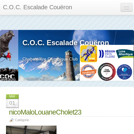
C.O.C. Escalade Couëron
Mon Espace
Calendrier des événements et des compétitions
C.O.C. Escalade Couëron
Les membres
Les séances
Chabossière Olympique Club
Privée
La salle et le mur
Assemblée générales et réglement interieur
MAI
01
nicoMaloLouaneCholet23
Catégorie :
?