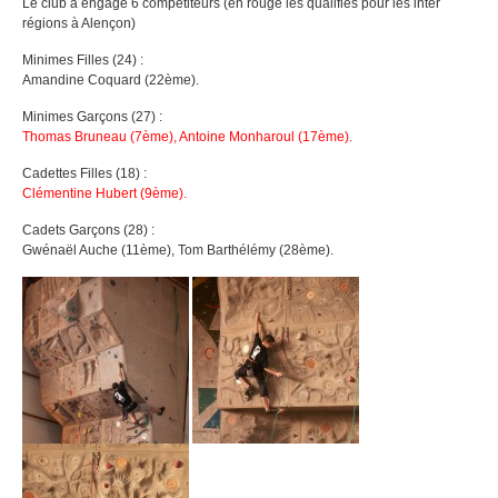
Le club a engagé 6 compétiteurs (en rouge les qualifiés pour les inter
régions à Alençon)
Minimes Filles (24) :
Amandine Coquard (22ème).
Minimes Garçons (27) :
Thomas Bruneau (7ème), Antoine Monharoul (17ème).
Cadettes Filles (18) :
Clémentine Hubert (9ème).
Cadets Garçons (28) :
Gwénaël Auche (11ème), Tom Barthélémy (28ème).