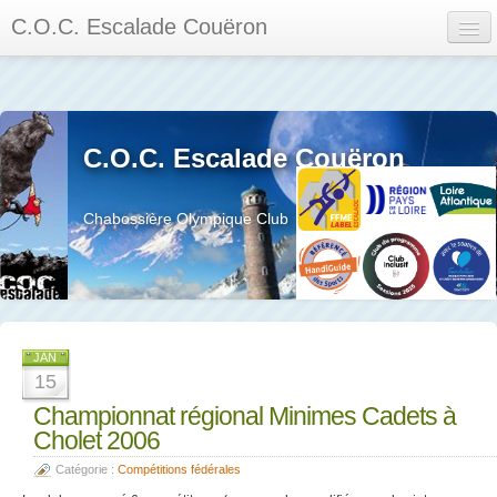
C.O.C. Escalade Couëron
Mon Espace
Calendrier des événements et des compétitions
C.O.C. Escalade Couëron
Les membres
Les séances
Chabossière Olympique Club
Privée
La salle et le mur
Assemblée générales et réglement interieur
JAN
15
Championnat régional Minimes Cadets à
Cholet 2006
?
Catégorie :
Compétitions fédérales