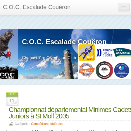
C.O.C. Escalade Couëron
Mon Espace
Calendrier des événements et des compétitions
C.O.C. Escalade Couëron
Les membres
Les séances
Chabossière Olympique Club
Privée
La salle et le mur
Assemblée générales et réglement interieur
DÉC
11
Championnat départemental Minimes Cadet
Juniors à St Molf 2005
?
Catégorie :
Compétitions fédérales