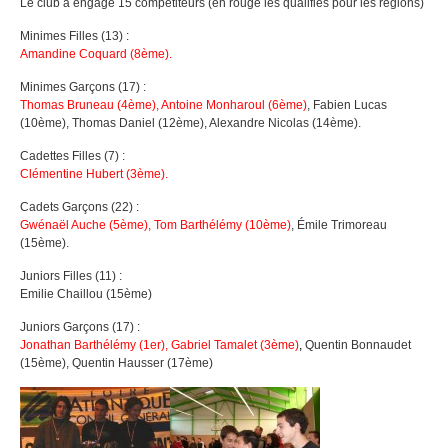
Le club a engagé 15 compétiteurs (en rouge les qualifiés pour les régions)
Minimes Filles (13) :
Amandine Coquard (8ème).
Minimes Garçons (17) :
Thomas Bruneau (4ème), Antoine Monharoul (6ème)
, Fabien Lucas
(10ème), Thomas Daniel (12ème), Alexandre Nicolas (14ème).
Cadettes Filles (7) :
Clémentine Hubert (3ème).
Cadets Garçons (22) :
Gwénaël Auche (5ème), Tom Barthélémy (10ème)
, Émile Trimoreau
(15ème).
Juniors Filles (11) :
Emilie Chaillou (15ème)
Juniors Garçons (17) :
Jonathan Barthélémy (1er), Gabriel Tamalet (3ème)
,
Quentin Bonnaudet
(15ème), Quentin Hausser (17ème)