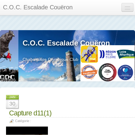
C.O.C. Escalade Couëron
Mon Espace
Calendrier des événements et des compétitions
C.O.C. Escalade Couëron
Les membres
Les séances
Chabossière Olympique Club
Privée
La salle et le mur
Assemblée générales et réglement interieur
JAN
30
Capture d11(1)
Catégorie :
?