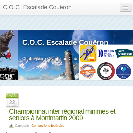
C.O.C. Escalade Couëron
Mon Espace
Calendrier des événements et des compétitions
C.O.C. Escalade Couëron
Les membres
Les séances
Chabossière Olympique Club
Privée
La salle et le mur
Assemblée générales et réglement interieur
MAR
22
Championnat inter régional minimes et
seniors à Montmartin 2009.
?
Catégorie :
Compétitions fédérales