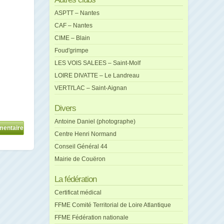
ASPTT – Nantes
CAF – Nantes
CIME – Blain
Foud'grimpe
LES VOIS SALEES – Saint-Molf
LOIRE DIVATTE – Le Landreau
VERTI'LAC – Saint-Aignan
Divers
Antoine Daniel (photographe)
Centre Henri Normand
Conseil Général 44
Mairie de Couëron
La fédération
Certificat médical
FFME Comité Territorial de Loire Atlantique
FFME Fédération nationale