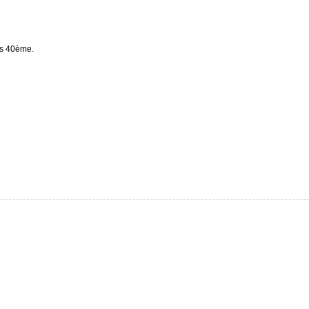
as 40ème
.