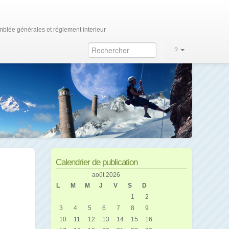
blée générales et réglement interieur
?
Calendrier de publication
août 2026
L
M
M
J
V
S
D
1
2
3
4
5
6
7
8
9
10
11
12
13
14
15
16