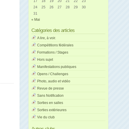
17
18
19
20
21
22
23
24
25
26
27
28
29
30
31
« Mai
Catégories des articles
A lire, à voir.
Compétitions fédérales
Formations / Stages
Hors sujet
Manifestations publiques
Opens / Challenges
Photo, audio et vidéo
Revue de presse
Sans Notification
Sorties en salles
Sorties extérieures
Vie du club
Autres clubs