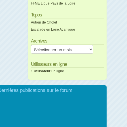
FFME Ligue Pays de la Loire
Topos
Autour de Cholet
Escalade en Loire Atlantique
Archives
Archives
Utilisateurs en ligne
1 Utilisateur
En ligne
Dernières publications sur le forum