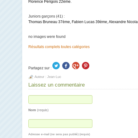
Florence Périgois 22ème.
Juniors garçons (41) :
Thomas Bruneau 37ème, Fabien Lucas 39ème,
Alexandre Nicol
no images were found
Résultats complets toutes catégories
Partagez sur :
Auteur :
Jean-Luc
Laissez un commentaire
Nom
(requis)
Adresse e-mail (ne sera pas publié) (requis)