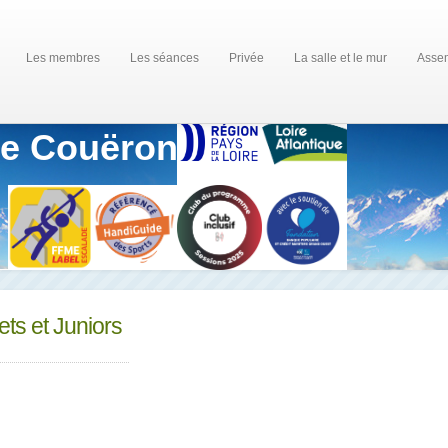
Les membres
Les séances
Privée
La salle et le mur
Assem
de Couëron
ts et Juniors