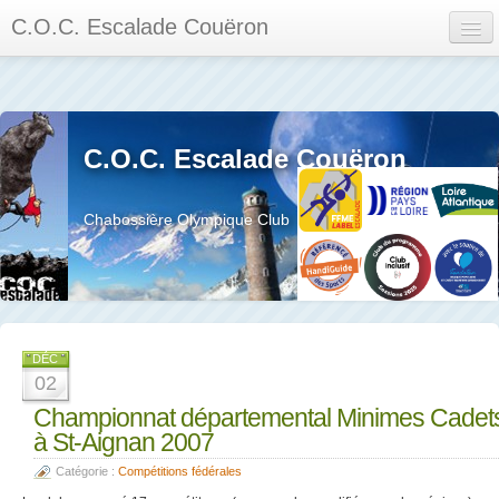
C.O.C. Escalade Couëron
Mon Espace
Calendrier des événements et des compétitions
C.O.C. Escalade Couëron
Les membres
Les séances
Chabossière Olympique Club
Privée
La salle et le mur
Assemblée générales et réglement interieur
DÉC
02
Championnat départemental Minimes Cadet
à St-Aignan 2007
?
Catégorie :
Compétitions fédérales