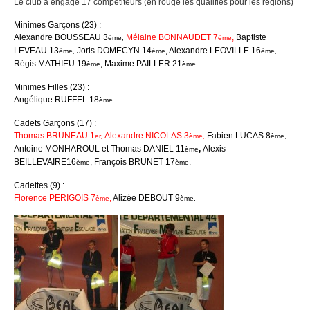
Le club a engagé 17 compétiteurs (en rouge les qualifiés pour les régions)
Minimes Garçons (23) :
Alexandre BOUSSEAU 3
Mélaine BONNAUDET 7
,
Baptiste
ème,
ème
LEVEAU 13
Joris DOMECYN 14
, Alexandre LEOVILLE 16
ème,
ème
ème,
Régis MATHIEU 19
, Maxime PAILLER 21
ème
ème.
Minimes Filles (23) :
Angélique RUFFEL 18
.
ème
Cadets Garçons (17) :
Thomas BRUNEAU 1
Alexandre NICOLAS 3
Fabien LUCAS 8
er,
ème,
ème,
Antoine MONHAROUL et Thomas DANIEL 11
,
Alexis
ème
BEILLEVAIRE16
, François BRUNET 17
.
ème
ème
Cadettes (9) :
Florence PERIGOIS 7
,
Alizée DEBOUT 9
ème
ème.