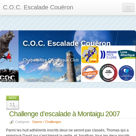
C.O.C. Escalade Couëron
Mon Espace
Calendrier des événements et des compétitions
C.O.C. Escalade Couëron
Les membres
Les séances
Chabossière Olympique Club
Privée
La salle et le mur
Assemblée générales et réglement interieur
NOV
11
Challenge d’escalade à Montaigu 2007
Catégorie :
Opens / Challenges
?
Parmi les huit adhérents inscrits deux ne seront pas classés, Thomas qui a
remplacé David qui s’est blessé la veille et Jonathan, tous les deux inscrits