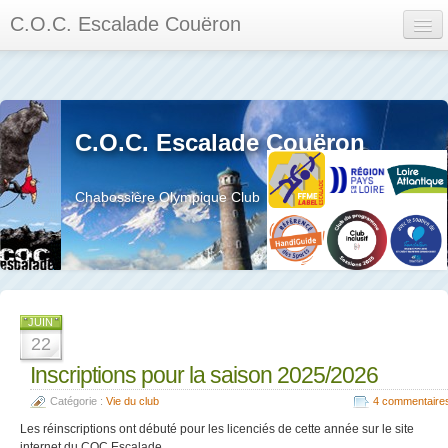
C.O.C. Escalade Couëron
Mon Espace
Calendrier des événements et des compétitions
C.O.C. Escalade Couëron
Les membres
Les séances
Chabossière Olympique Club
Privée
La salle et le mur
Assemblée générales et réglement interieur
JUIN
22
Inscriptions pour la saison 2025/2026
Catégorie :
Vie du club
4 commentaire
?
Les réinscriptions ont débuté pour les licenciés de cette année sur le site
internet du COC Escalade.