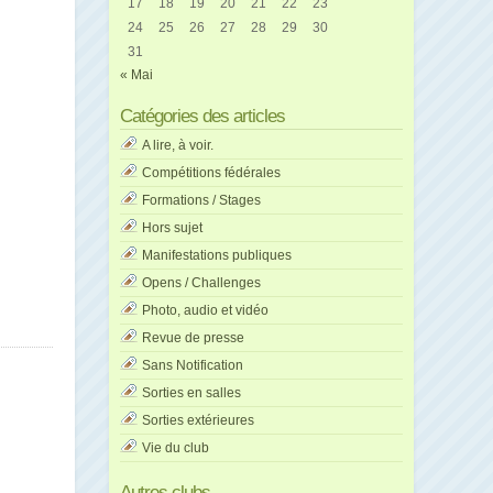
17
18
19
20
21
22
23
24
25
26
27
28
29
30
31
« Mai
Catégories des articles
A lire, à voir.
Compétitions fédérales
Formations / Stages
Hors sujet
Manifestations publiques
Opens / Challenges
Photo, audio et vidéo
Revue de presse
Sans Notification
Sorties en salles
Sorties extérieures
Vie du club
Autres clubs