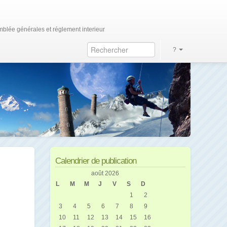
blée générales et réglement interieur
?
Calendrier de publication
août 2026
L
M
M
J
V
S
D
1
2
3
4
5
6
7
8
9
10
11
12
13
14
15
16