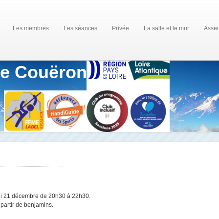
Les membres
Les séances
Privée
La salle et le mur
Assem
de Couëron
.
ndi 21 décembre de 20h30 à 22h30.
partir de benjamins.