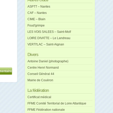
ASPTT – Nantes
CAF – Nantes
CIME – Blain
Foud'grimpe
LES VOIS SALEES – Saint-Molf
LOIRE DIVATTE – Le Landreau
VERTI'LAC – Saint-Aignan
Divers
Antoine Daniel (photographe)
Centre Henri Normand
Conseil Général 44
Mairie de Couëron
La fédération
Certificat médical
FFME Comité Territorial de Loire Atlantique
FFME Fédération nationale