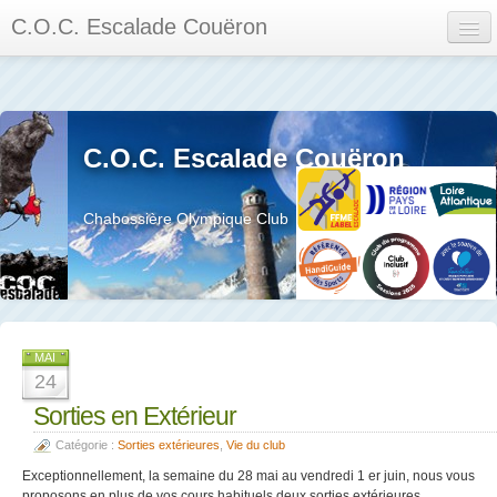
C.O.C. Escalade Couëron
Mon Espace
Calendrier des événements et des compétitions
C.O.C. Escalade Couëron
Les membres
Les séances
Chabossière Olympique Club
Privée
La salle et le mur
Assemblée générales et réglement interieur
MAI
24
Sorties en Extérieur
Catégorie :
Sorties extérieures
,
Vie du club
?
Exceptionnellement, la semaine du 28 mai au vendredi 1 er juin, nous vous
proposons en plus de vos cours habituels deux sorties extérieures,