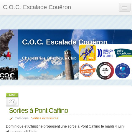
C.O.C. Escalade Couëron
Mon Espace
Calendrier des événements et des compétitions
C.O.C. Escalade Couëron
Les membres
Les séances
Chabossière Olympique Club
Privée
La salle et le mur
Assemblée générales et réglement interieur
MAI
27
Sorties à Pont Caffino
Catégorie :
Sorties extérieures
?
Dominique et Christine proposent une sortie à Pont Caffino le mardi 4 juin
et le vendredi 7 juin.