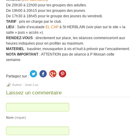
De 20h30 à 22h00 pour les groupes des adultes.
De 19h00 à 20h15 pour les groupes des jeunes.
De 17h30 à 18h45 pour le groupe des jeunes du vendredi.
TARIF
: pris en charge par le club.
LIEU
: Salle d’escalade
EL CAP
à St HERBLAIN (voir plan sur le site « la
salle » puis « accès »).
RENDEZ-VOUS
: directement sur place, les séances commenceront aux
heures indiquées pour en profiter au maximum.
MATERIEL
: baudrier, mousqueton à vis et huit à prévoir par l’encadrement.
NOTA IMPORTANT
: ATTENTION pas de séance à P Moisan cette
semaine.
Partagez sur :
Auteur :
Jean-Luc
Laissez un commentaire
Nom
(requis)