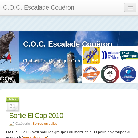
C.O.C. Escalade Couëron
Mon Espace
Calendrier des événements et des compétitions
C.O.C. Escalade Couëron
Les membres
Les séances
Chabossière Olympique Club
Privée
La salle et le mur
Assemblée générales et réglement interieur
MAR
31
Sortie El Cap 2010
Catégorie :
Sorties en salles
?
DATES
: Le 06 avril pour les groupes du mardi et le 09 pour les groupes du
vendredi (
voir calendrier
)