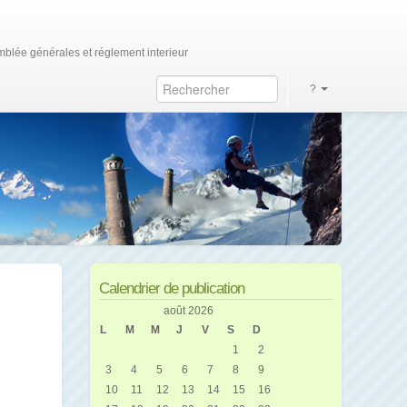
blée générales et réglement interieur
?
Calendrier de publication
août 2026
L
M
M
J
V
S
D
1
2
3
4
5
6
7
8
9
10
11
12
13
14
15
16