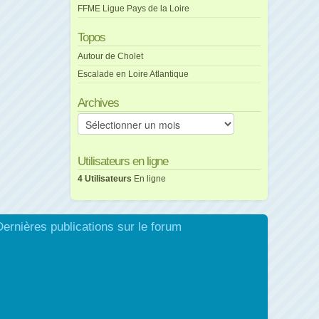
FFME Ligue Pays de la Loire
Topos
Autour de Cholet
Escalade en Loire Atlantique
Archives
Archives
Utilisateurs en ligne
4 Utilisateurs
En ligne
Dernières publications sur le forum