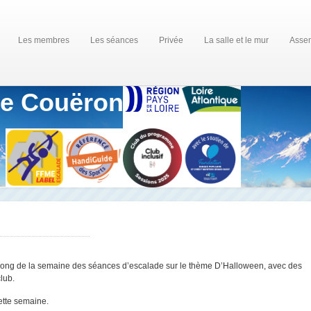
Les membres
Les séances
Privée
La salle et le mur
Assem
de Couëron
 long de la semaine des séances d’escalade sur le thème D’Halloween, avec des
lub.
ette semaine.