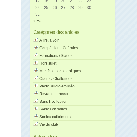
17
18
19
20
21
22
23
24
25
26
27
28
29
30
31
« Mai
Catégories des articles
A lire, à voir.
Compétitions fédérales
Formations / Stages
Hors sujet
Manifestations publiques
Opens / Challenges
Photo, audio et vidéo
Revue de presse
Sans Notification
Sorties en salles
Sorties extérieures
Vie du club
Autres clubs