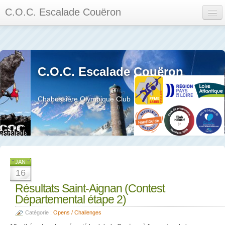
C.O.C. Escalade Couëron
Mon Espace
Calendrier des événements et des compétitions
C.O.C. Escalade Couëron
Les membres
Les séances
Chabossière Olympique Club
Privée
La salle et le mur
Assemblée générales et réglement interieur
JAN
16
Résultats Saint-Aignan (Contest
Départemental étape 2)
?
Catégorie :
Opens / Challenges