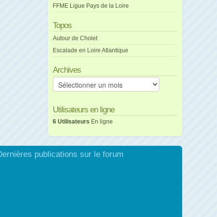
FFME Ligue Pays de la Loire
Topos
Autour de Cholet
Escalade en Loire Atlantique
Archives
Archives
Utilisateurs en ligne
6 Utilisateurs
En ligne
Dernières publications sur le forum