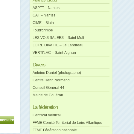
ASPTT – Nantes
CAF – Nantes
CIME – Blain
Foud'grimpe
LES VOIS SALEES – Saint-Molf
LOIRE DIVATTE – Le Landreau
VERTI'LAC – Saint-Aignan
Divers
Antoine Daniel (photographe)
Centre Henri Normand
Conseil Général 44
Mairie de Couëron
La fédération
Certificat médical
FFME Comité Territorial de Loire Atlantique
FFME Fédération nationale