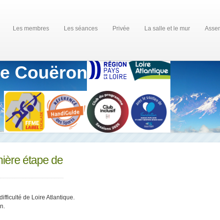
Les membres
Les séances
Privée
La salle et le mur
Assem
de Couëron
nière étape de
fficulté de Loire Atlantique.
n.