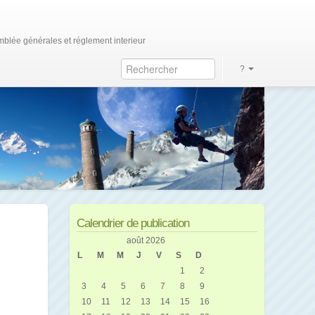
blée générales et réglement interieur
?
Calendrier de publication
août 2026
L
M
M
J
V
S
D
1
2
3
4
5
6
7
8
9
10
11
12
13
14
15
16