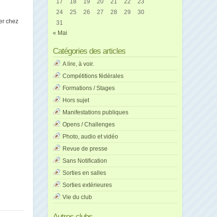
17
18
19
20
21
22
23
24
25
26
27
28
29
30
er chez
31
« Mai
Catégories des articles
A lire, à voir.
Compétitions fédérales
Formations / Stages
Hors sujet
Manifestations publiques
Opens / Challenges
Photo, audio et vidéo
Revue de presse
Sans Notification
Sorties en salles
Sorties extérieures
Vie du club
Autres clubs