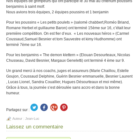
Nos équipes de grimpeurs qui ont participé le 30 mai au critérium poussins
benjamins à saint molf.
Nous avions trois équipes, 2 équipes poussins et 1 benjamin
Pour les poussins « Les petits poulets » (salomé chabbert,Roméo Briand,
Romane Herbet et guillaume Baron) ont terminé 15ème sur 16, c’était leur
première compétition. On est fier d’eux. « Les nouveaux héros » (Carmel
Coussaud,Samuel Besnier et tom Sauvestre et kimy Hudhomme) ont
terminé 7ème sur 16.
Pour les benjamins « The demon klettern » (Elouan Desourteaux, Nicolas
Chusseau, David Besnier, Margaux Geneletti) ont terminé 4 ème sur 9.
Un grand merci à nos coachs, juges et assureurs (Marie Chaillou, Estelle
Goujon, Coussaud Delphine, Guérin Besnier emmanuelle, Besnier Laurent
, Lucas Lionel, Sandra Couallier, Hugues Désourteaux et moi même).
Grâce à tous, la journée s’est déroulée sans accro et dans la bonne
humeur.
Partagez sur :
Auteur :
Jean-Luc
Laissez un commentaire