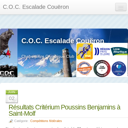
C.O.C. Escalade Couëron
Mon Espace
Calendrier des événements et des compétitions
C.O.C. Escalade Couëron
Les membres
Les séances
Chabossière Olympique Club
Privée
La salle et le mur
Assemblée générales et réglement interieur
JUIN
02
Résultats Critérium Poussins Benjamins à
Saint-Molf
?
Catégorie :
Compétitions fédérales