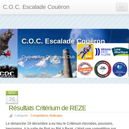
C.O.C. Escalade Couëron
Mon Espace
Calendrier des événements et des compétitions
C.O.C. Escalade Couëron
Les membres
Les séances
Chabossière Olympique Club
Privée
La salle et le mur
Assemblée générales et réglement interieur
NOV
20
Résultats Critérium de REZE
Catégorie :
Compétitions fédérales
?
Le dimanche 19 décembre a eu lieu le Critérium microbes, poussins,
benjamins à la salle de Port au Blé à Rezé, c’était une compétition par