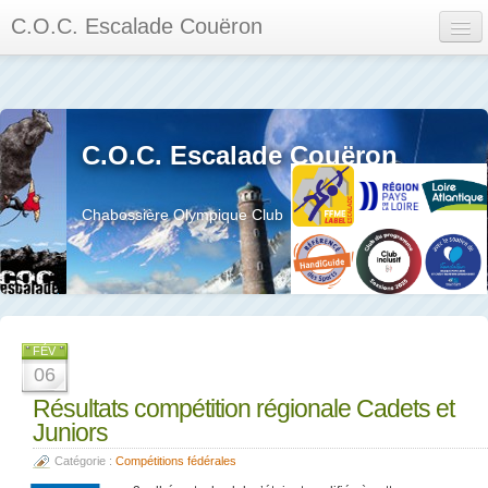
C.O.C. Escalade Couëron
Mon Espace
Calendrier des événements et des compétitions
C.O.C. Escalade Couëron
Les membres
Les séances
Chabossière Olympique Club
Privée
La salle et le mur
Assemblée générales et réglement interieur
FÉV
06
Résultats compétition régionale Cadets et
Juniors
?
Catégorie :
Compétitions fédérales