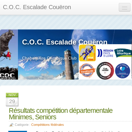
C.O.C. Escalade Couëron
Mon Espace
Calendrier des événements et des compétitions
C.O.C. Escalade Couëron
Les membres
Les séances
Chabossière Olympique Club
Privée
La salle et le mur
Assemblée générales et réglement interieur
NOV
29
Résultats compétition départementale
Minimes, Seniors
?
Catégorie :
Compétitions fédérales