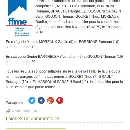
Parmi les 7 adhérents du club qui ont participé à cette
compétition (BARTHELEMY Jonathan, BORRIONE
Romane, BRAULT Beranger, EL HASSOUNI SARAZIN
Sami, GOUJON Thomas, GOURET Théo, MOREAUX
Gaelle), 4 ont réussi à se qualifier pour la compétition
régionale qui aura lieu à Nantes (SUAPS) le 19 janvier
2014.
En catégorie Minime MOREAUX Gaelle (9) et BORRIONE Romane (10)
sur un quota de 12
En catégorie Senior BARTHELEMY Jonathan (9) et GOUJON Thomas (19)
sur un quota de 20
Tous les résultats sont consultables sur le site de la
FFME
, le faible quota
minimes garçons de 4 n’a pas permis à GOURET Théo (7), BRAULT
Beranger (10) et EL HASSOUNI SARAZIN Sami (11) de se qualifier pour la
suite, ce n’est que partie remise.
Partagez sur :
Auteur :
Jean-Luc
Laissez un commentaire