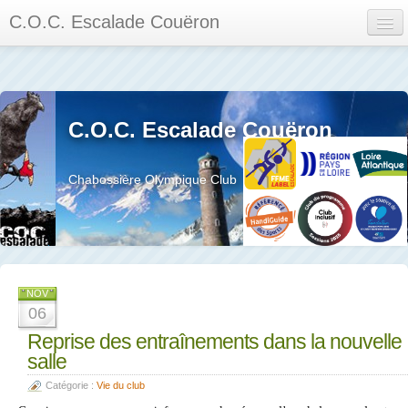
C.O.C. Escalade Couëron
Mon Espace
Calendrier des événements et des compétitions
C.O.C. Escalade Couëron
Les membres
Les séances
Chabossière Olympique Club
Privée
La salle et le mur
Assemblée générales et réglement interieur
NOV
06
Reprise des entraînements dans la nouvelle
salle
?
Catégorie :
Vie du club