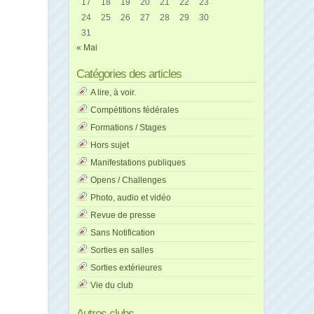
17
18
19
20
21
22
23
24
25
26
27
28
29
30
31
« Mai
Catégories des articles
A lire, à voir.
Compétitions fédérales
Formations / Stages
Hors sujet
Manifestations publiques
Opens / Challenges
Photo, audio et vidéo
Revue de presse
Sans Notification
Sorties en salles
Sorties extérieures
Vie du club
Autres clubs