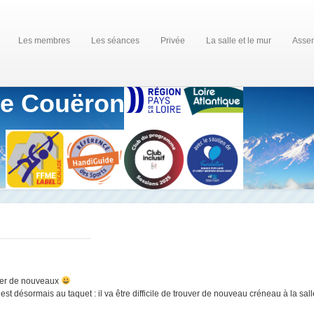
Les membres
Les séances
Privée
La salle et le mur
Assem
de Couëron
trer de nouveaux
 est désormais au taquet : il va être difficile de trouver de nouveau créneau à la sa