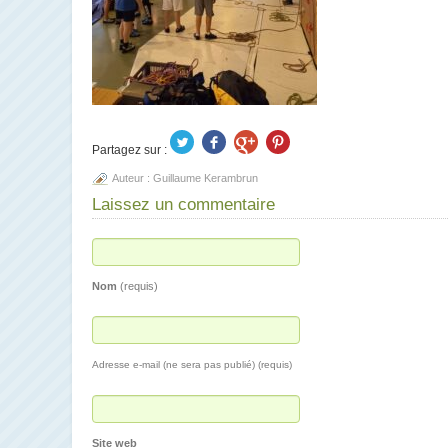
Partagez sur :
Auteur :
Guillaume Kerambrun
Laissez un commentaire
Nom
(requis)
Adresse e-mail (ne sera pas publié) (requis)
Site web