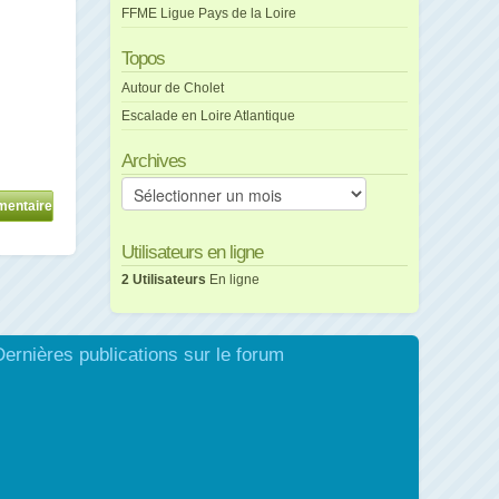
FFME Ligue Pays de la Loire
Topos
Autour de Cholet
Escalade en Loire Atlantique
Archives
Archives
Utilisateurs en ligne
2 Utilisateurs
En ligne
Dernières publications sur le forum