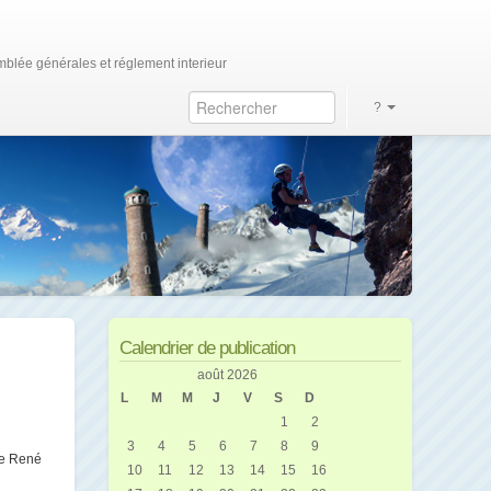
blée générales et réglement interieur
?
Calendrier de publication
août 2026
L
M
M
J
V
S
D
1
2
3
4
5
6
7
8
9
lle René
10
11
12
13
14
15
16