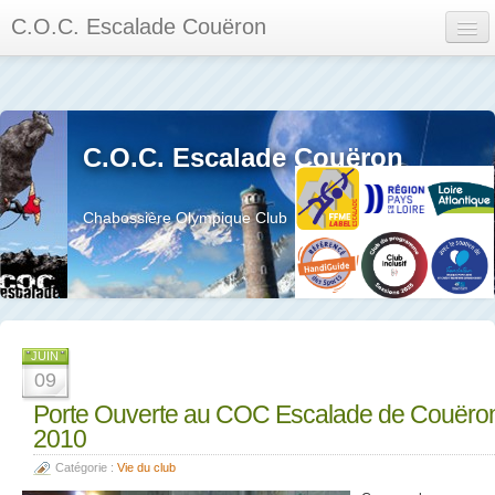
C.O.C. Escalade Couëron
Mon Espace
Calendrier des événements et des compétitions
C.O.C. Escalade Couëron
Les membres
Les séances
Chabossière Olympique Club
Privée
La salle et le mur
Assemblée générales et réglement interieur
JUIN
09
Porte Ouverte au COC Escalade de Couëro
2010
?
Catégorie :
Vie du club