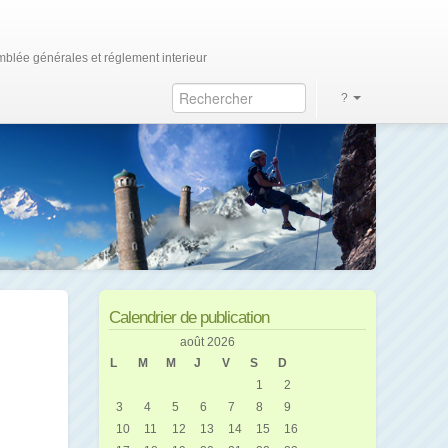
blée générales et réglement interieur
?
Calendrier de publication
août 2026
L
M
M
J
V
S
D
1
2
3
4
5
6
7
8
9
10
11
12
13
14
15
16