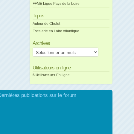
FFME Ligue Pays de la Loire
Topos
Autour de Cholet
Escalade en Loire Atlantique
Archives
Archives
Utilisateurs en ligne
6 Utilisateurs
En ligne
Dernières publications sur le forum