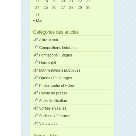
17
18
19
20
21
22
23
24
25
26
27
28
29
30
31
« Mai
Catégories des articles
A lire, à voir.
Compétitions fédérales
Formations / Stages
Hors sujet
Manifestations publiques
Opens / Challenges
Photo, audio et vidéo
Revue de presse
Sans Notification
Sorties en salles
Sorties extérieures
Vie du club
Autres clubs