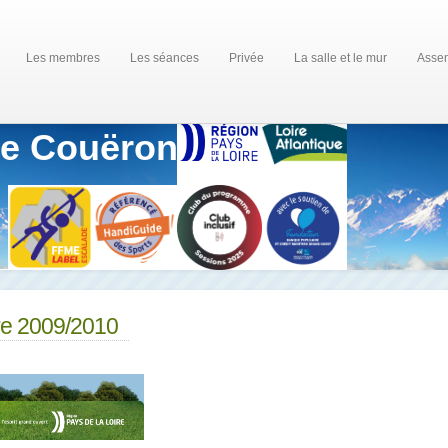
Les membres
Les séances
Privée
La salle et le mur
Assem
de Couëron
ire 2009/2010