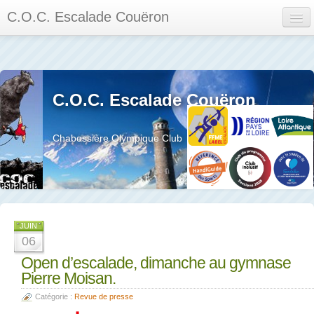
C.O.C. Escalade Couëron
Mon Espace
Calendrier des événements et des compétitions
C.O.C. Escalade Couëron
Les membres
Les séances
Chabossière Olympique Club
Privée
La salle et le mur
Assemblée générales et réglement interieur
JUIN
06
Open d’escalade, dimanche au gymnase
Pierre Moisan.
?
Catégorie :
Revue de presse